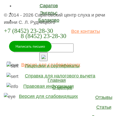
Саратов
Энгельс
© 2014 - 2026 Саратовский центр слуха и речи
Балаково
имени С. Л. Рудницкого
+7 (8452) 23-28-30
Все контакты
8 (8452) 23-28-30
Написать письмо
Версия для слабовидящих
Лицензии и сертификаты
Справка для налогового вычета
Главная
Правовая информация
О центре
Версия для слабовидящих
Отзывы
Статьи
Мы используем Cookie, в том числе сервис