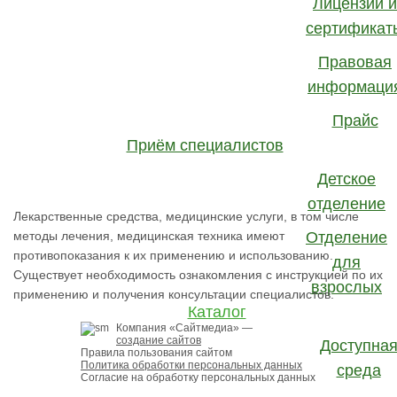
Яндекс.Метрика. Продолжая использовать наш сайт,
Лицензии и
вы даете согласие на обработку файлов Cookie и
сертификат
принимаете правила пользования сайтом. В случае
Правовая
отказа вы можете отключить сохранение Cookie в
информаци
настройках вашего браузера или прекратить
Прайс
использование сайта.
Подробнее
Приём специалистов
Принять
Детское
отделение
Лекарственные средства, медицинские услуги, в том числе
методы лечения, медицинская техника имеют
Отделение
противопоказания к их применению и использованию.
для
Существует необходимость ознакомления с инструкцией по их
взрослых
применению и получения консультации специалистов.
Каталог
Компания «
Сайтмедиа
» —
создание сайтов
Доступна
Правила пользования сайтом
Политика обработки персональных данных
среда
Согласие на обработку персональных данных