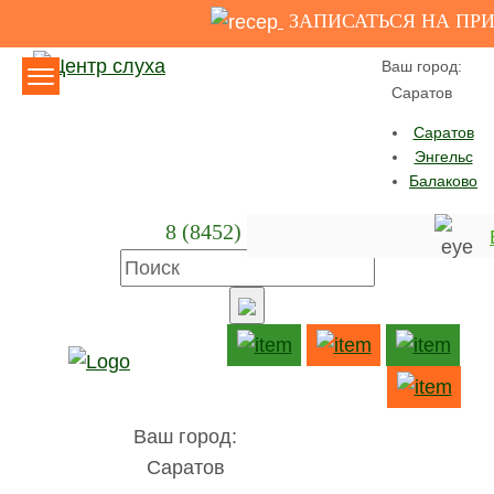
ЗАПИСАТЬСЯ НА ПР
Версия для слабовидящих
Ваш город:
Саратов
Саратов
Энгельс
Балаково
8 (8452) 23-28-30
Главная
Каталог
Слуховые аппараты
Слуховые аппараты Отикон (Oticon)
Слуховые аппараты Oticon
Get
Ваш город:
Саратов